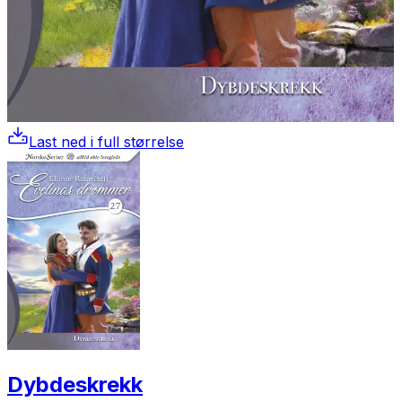
Last ned i full størrelse
Dybdeskrekk