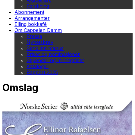
Akademisk
Forskning
Abonnement
Arrangementer
Elling bokkafé
Om Cappelen Damm
Presse
Nyhetsbrev
Send inn manus
Priser og nominasjoner
Stipender og minnepriser
Kataloger
Rapport 2025
Omslag