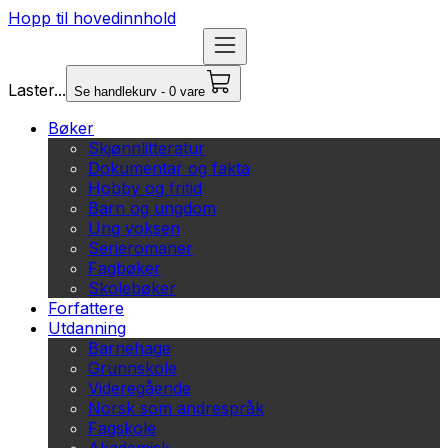
Hopp til hovedinnhold
Laster...
Se handlekurv - 0 vare
Bøker
Skjønnlitteratur
Dokumentar og fakta
Hobby og fritid
Barn og ungdom
Ung voksen
Serieromaner
Fagbøker
Skolebøker
Forfattere
Utdanning
Barnehage
Grunnskole
Videregående
Norsk som andrespråk
Fagskole