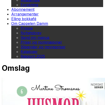
Akademisk
Forskning
Abonnement
Arrangementer
Elling bokkafé
Om Cappelen Damm
Presse
Nyhetsbrev
Send inn manus
Priser og nominasjoner
Stipender og minnepriser
Kataloger
Rapport 2025
Omslag