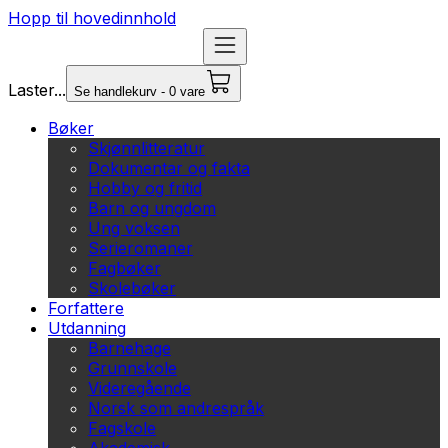
Hopp til hovedinnhold
Laster...
Se handlekurv - 0 vare
Bøker
Skjønnlitteratur
Dokumentar og fakta
Hobby og fritid
Barn og ungdom
Ung voksen
Serieromaner
Fagbøker
Skolebøker
Forfattere
Utdanning
Barnehage
Grunnskole
Videregående
Norsk som andrespråk
Fagskole