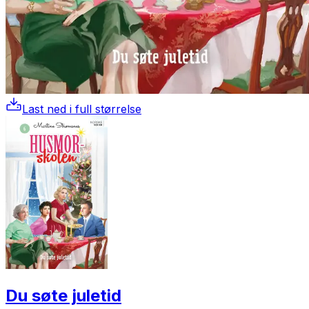
Last ned i full størrelse
Du søte juletid