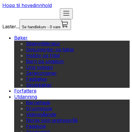
Hopp til hovedinnhold
Laster...
Se handlekurv - 0 vare
Bøker
Skjønnlitteratur
Dokumentar og fakta
Hobby og fritid
Barn og ungdom
Ung voksen
Serieromaner
Fagbøker
Skolebøker
Forfattere
Utdanning
Barnehage
Grunnskole
Videregående
Norsk som andrespråk
Fagskole