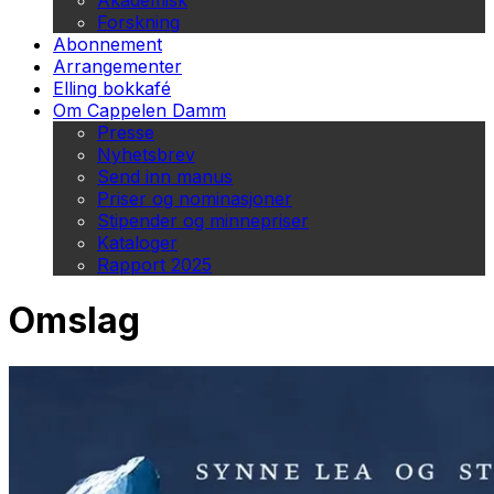
Akademisk
Forskning
Abonnement
Arrangementer
Elling bokkafé
Om Cappelen Damm
Presse
Nyhetsbrev
Send inn manus
Priser og nominasjoner
Stipender og minnepriser
Kataloger
Rapport 2025
Omslag