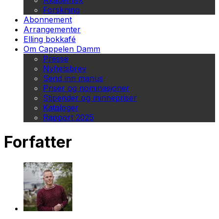
Akademisk
Forskning
Abonnement
Arrangementer
Elling bokkafé
Om Cappelen Damm
Presse
Nyhetsbrev
Send inn manus
Priser og nominasjoner
Stipender og minnepriser
Kataloger
Rapport 2025
Forfatter