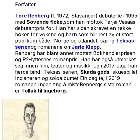
Forfatter
Tore Renberg
(f. 1972, Stavanger) debuterte i 1995
med
Sovende floke
,
som han mottok
Tarjei Vesaas'
debutantpris
for. Han har siden skrevet en rekke
bøker for voksne og barn som blir lest av et stort
publikum både i Norge og utlandet, særlig
Teksas-
serien
og romanene om
Jarle Klepp
.
Renberg har blant annet mottatt Bokhandlerprisen
og P2-lytternes romanpris. Han har også utmerket
seg innen film, teater og musikk, og i 2017 utga han
fjerde bind i Teksas-serien,
Skada gods
, skuespillet
Indianeren
og soloalbumet
Ein dag te,
i 2019
romanen
Ingen ting å miste
Renbergs siste roman
er
Tollak til Ingeborg.