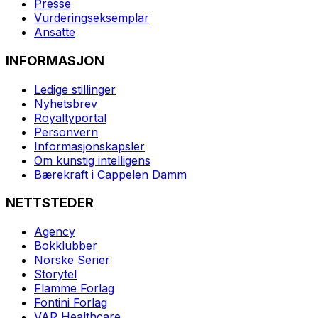
Presse
Vurderingseksemplar
Ansatte
INFORMASJON
Ledige stillinger
Nyhetsbrev
Royaltyportal
Personvern
Informasjonskapsler
Om kunstig intelligens
Bærekraft i Cappelen Damm
NETTSTEDER
Agency
Bokklubber
Norske Serier
Storytel
Flamme Forlag
Fontini Forlag
VAR Healthcare