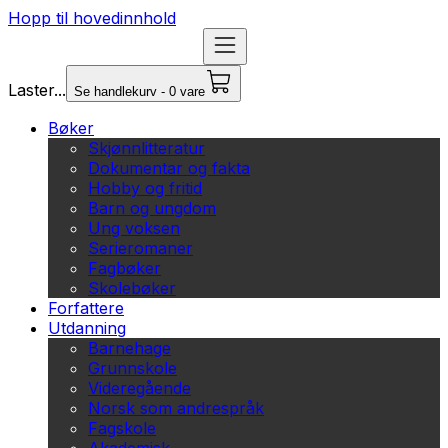
Hopp til hovedinnhold
Laster...
Se handlekurv - 0 vare
Bøker
Skjønnlitteratur
Dokumentar og fakta
Hobby og fritid
Barn og ungdom
Ung voksen
Serieromaner
Fagbøker
Skolebøker
Forfattere
Utdanning
Barnehage
Grunnskole
Videregående
Norsk som andrespråk
Fagskole