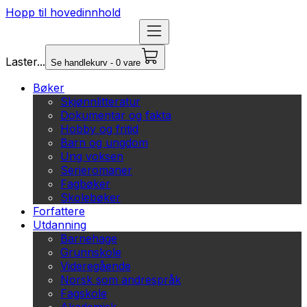
Hopp til hovedinnhold
Laster...
Se handlekurv - 0 vare
Bøker
Skjønnlitteratur
Dokumentar og fakta
Hobby og fritid
Barn og ungdom
Ung voksen
Serieromaner
Fagbøker
Skolebøker
Forfattere
Utdanning
Barnehage
Grunnskole
Videregående
Norsk som andrespråk
Fagskole