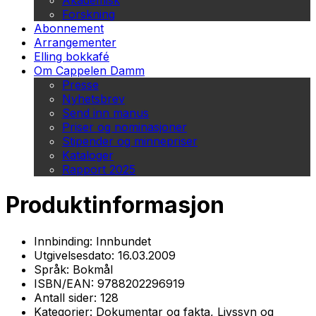
Akademisk
Forskning
Abonnement
Arrangementer
Elling bokkafé
Om Cappelen Damm
Presse
Nyhetsbrev
Send inn manus
Priser og nominasjoner
Stipender og minnepriser
Kataloger
Rapport 2025
Produktinformasjon
Innbinding:
Innbundet
Utgivelsesdato:
16.03.2009
Språk:
Bokmål
ISBN/EAN:
9788202296919
Antall sider:
128
Kategorier:
Dokumentar og fakta, Livssyn og