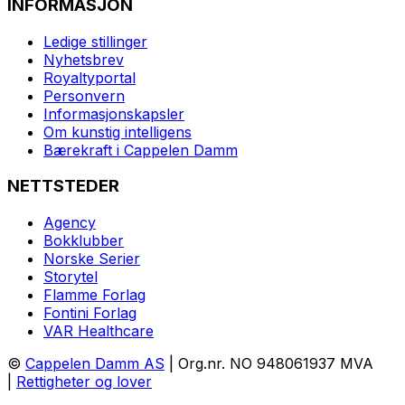
INFORMASJON
Ledige stillinger
Nyhetsbrev
Royaltyportal
Personvern
Informasjonskapsler
Om kunstig intelligens
Bærekraft i Cappelen Damm
NETTSTEDER
Agency
Bokklubber
Norske Serier
Storytel
Flamme Forlag
Fontini Forlag
VAR Healthcare
©
Cappelen Damm AS
| Org.nr. NO 948061937 MVA
|
Rettigheter og lover