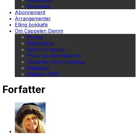
Akademisk
Forskning
Abonnement
Arrangementer
Elling bokkafé
Om Cappelen Damm
Presse
Nyhetsbrev
Send inn manus
Priser og nominasjoner
Stipender og minnepriser
Kataloger
Rapport 2025
Forfatter