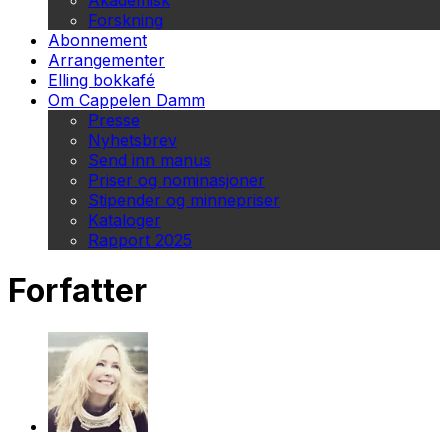
Akademisk
Forskning
Abonnement
Arrangementer
Elling bokkafé
Om Cappelen Damm
Presse
Nyhetsbrev
Send inn manus
Priser og nominasjoner
Stipender og minnepriser
Kataloger
Rapport 2025
Forfatter