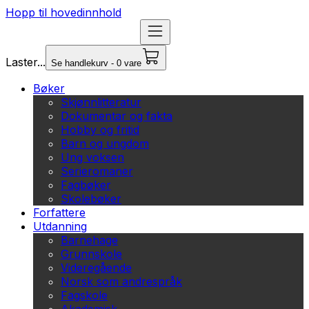
Hopp til hovedinnhold
Laster...
Se handlekurv - 0 vare
Bøker
Skjønnlitteratur
Dokumentar og fakta
Hobby og fritid
Barn og ungdom
Ung voksen
Serieromaner
Fagbøker
Skolebøker
Forfattere
Utdanning
Barnehage
Grunnskole
Videregående
Norsk som andrespråk
Fagskole