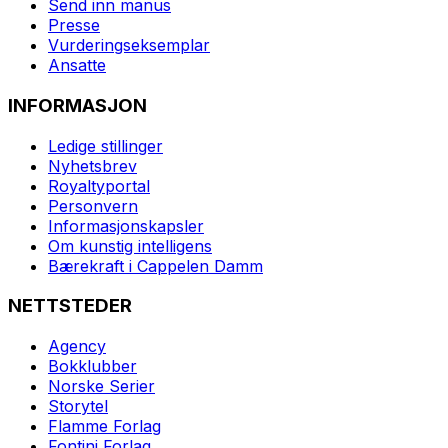
Send inn manus
Presse
Vurderingseksemplar
Ansatte
INFORMASJON
Ledige stillinger
Nyhetsbrev
Royaltyportal
Personvern
Informasjonskapsler
Om kunstig intelligens
Bærekraft i Cappelen Damm
NETTSTEDER
Agency
Bokklubber
Norske Serier
Storytel
Flamme Forlag
Fontini Forlag