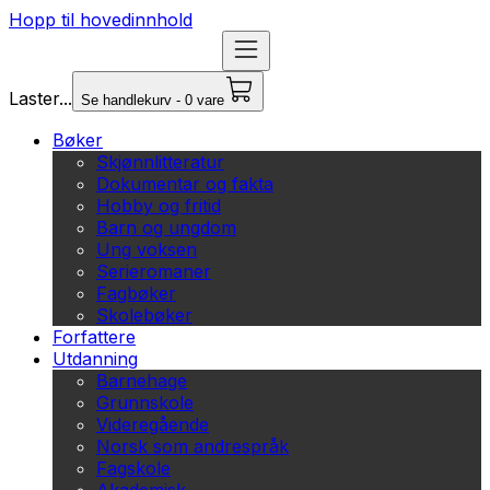
Hopp til hovedinnhold
Laster...
Se handlekurv - 0 vare
Bøker
Skjønnlitteratur
Dokumentar og fakta
Hobby og fritid
Barn og ungdom
Ung voksen
Serieromaner
Fagbøker
Skolebøker
Forfattere
Utdanning
Barnehage
Grunnskole
Videregående
Norsk som andrespråk
Fagskole