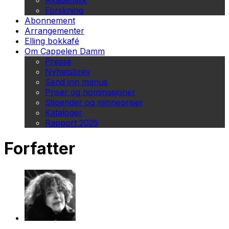
Akademisk
Forskning
Abonnement
Arrangementer
Elling bokkafé
Om Cappelen Damm
Presse
Nyhetsbrev
Send inn manus
Priser og nominasjoner
Stipender og minnepriser
Kataloger
Rapport 2025
Forfatter