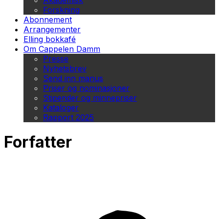
Akademisk
Forskning
Abonnement
Arrangementer
Elling bokkafé
Om Cappelen Damm
Presse
Nyhetsbrev
Send inn manus
Priser og nominasjoner
Stipender og minnepriser
Kataloger
Rapport 2025
Forfatter