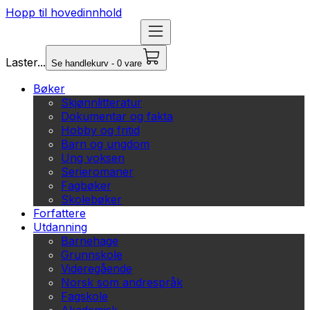
Hopp til hovedinnhold
Laster...
Se handlekurv - 0 vare
Bøker
Skjønnlitteratur
Dokumentar og fakta
Hobby og fritid
Barn og ungdom
Ung voksen
Serieromaner
Fagbøker
Skolebøker
Forfattere
Utdanning
Barnehage
Grunnskole
Videregående
Norsk som andrespråk
Fagskole