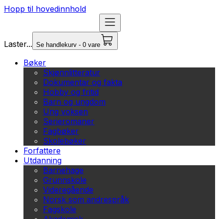
Hopp til hovedinnhold
Laster...
Se handlekurv - 0 vare
Bøker
Skjønnlitteratur
Dokumentar og fakta
Hobby og fritid
Barn og ungdom
Ung voksen
Serieromaner
Fagbøker
Skolebøker
Forfattere
Utdanning
Barnehage
Grunnskole
Videregående
Norsk som andrespråk
Fagskole