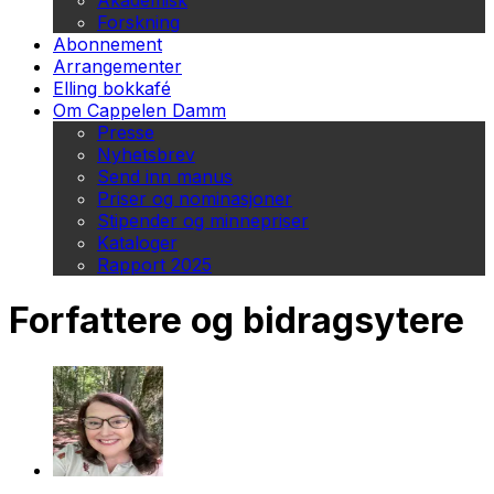
Akademisk
Forskning
Abonnement
Arrangementer
Elling bokkafé
Om Cappelen Damm
Presse
Nyhetsbrev
Send inn manus
Priser og nominasjoner
Stipender og minnepriser
Kataloger
Rapport 2025
Forfattere og bidragsytere