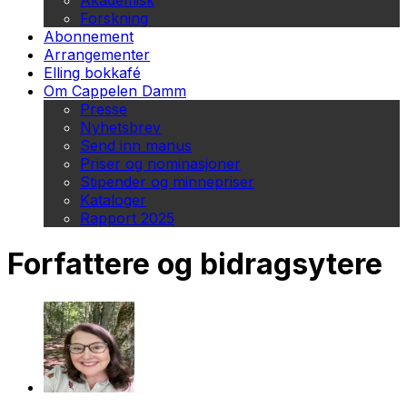
Akademisk
Forskning
Abonnement
Arrangementer
Elling bokkafé
Om Cappelen Damm
Presse
Nyhetsbrev
Send inn manus
Priser og nominasjoner
Stipender og minnepriser
Kataloger
Rapport 2025
Forfattere og bidragsytere