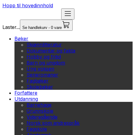
Hopp til hovedinnhold
Laster...
Se handlekurv - 0 vare
Bøker
Skjønnlitteratur
Dokumentar og fakta
Hobby og fritid
Barn og ungdom
Ung voksen
Serieromaner
Fagbøker
Skolebøker
Forfattere
Utdanning
Barnehage
Grunnskole
Videregående
Norsk som andrespråk
Fagskole