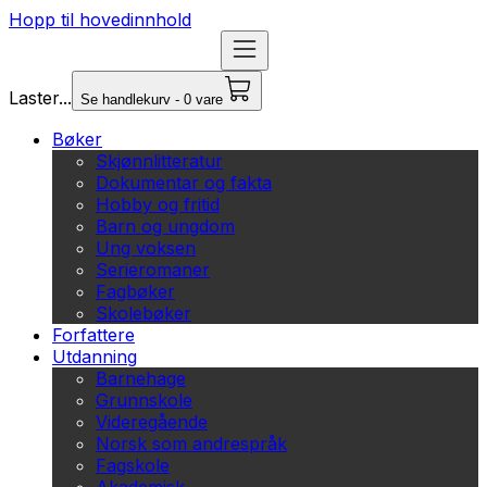
Hopp til hovedinnhold
Laster...
Se handlekurv - 0 vare
Bøker
Skjønnlitteratur
Dokumentar og fakta
Hobby og fritid
Barn og ungdom
Ung voksen
Serieromaner
Fagbøker
Skolebøker
Forfattere
Utdanning
Barnehage
Grunnskole
Videregående
Norsk som andrespråk
Fagskole