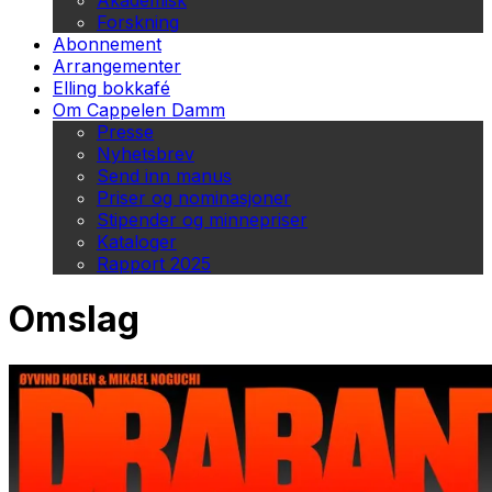
Akademisk
Forskning
Abonnement
Arrangementer
Elling bokkafé
Om Cappelen Damm
Presse
Nyhetsbrev
Send inn manus
Priser og nominasjoner
Stipender og minnepriser
Kataloger
Rapport 2025
Omslag