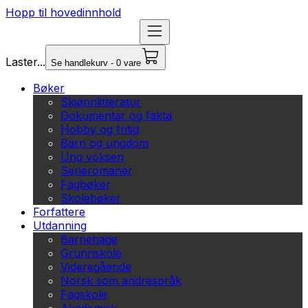
Hopp til hovedinnhold
Laster...
Se handlekurv - 0 vare
Bøker
Skjønnlitteratur
Dokumentar og fakta
Hobby og fritid
Barn og ungdom
Ung voksen
Serieromaner
Fagbøker
Skolebøker
Forfattere
Utdanning
Barnehage
Grunnskole
Videregående
Norsk som andrespråk
Fagskole