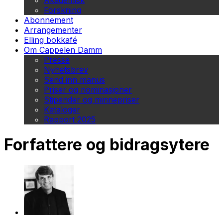
Akademisk
Forskning
Abonnement
Arrangementer
Elling bokkafé
Om Cappelen Damm
Presse
Nyhetsbrev
Send inn manus
Priser og nominasjoner
Stipender og minnepriser
Kataloger
Rapport 2025
Forfattere og bidragsytere