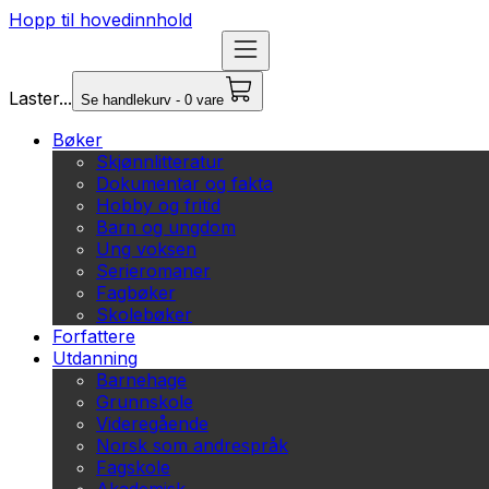
Hopp til hovedinnhold
Laster...
Se handlekurv - 0 vare
Bøker
Skjønnlitteratur
Dokumentar og fakta
Hobby og fritid
Barn og ungdom
Ung voksen
Serieromaner
Fagbøker
Skolebøker
Forfattere
Utdanning
Barnehage
Grunnskole
Videregående
Norsk som andrespråk
Fagskole