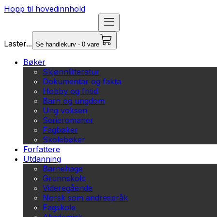
Hopp til hovedinnhold
Laster...
Se handlekurv - 0 vare
Bøker
Skjønnlitteratur
Dokumentar og fakta
Hobby og fritid
Barn og ungdom
Ung voksen
Serieromaner
Fagbøker
Skolebøker
Forfattere
Utdanning
Barnehage
Grunnskole
Videregående
Norsk som andrespråk
Fagskole