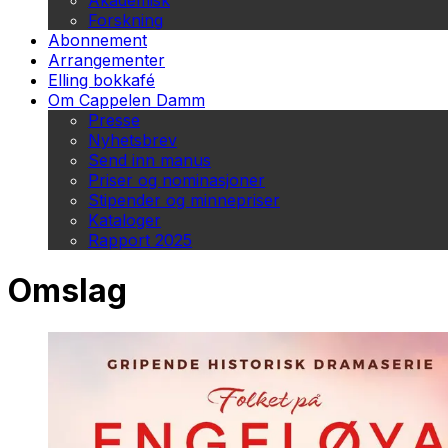
Akademisk
Forskning
Abonnement
Arrangementer
Elling bokkafé
Om Cappelen Damm
Presse
Nyhetsbrev
Send inn manus
Priser og nominasjoner
Stipender og minnepriser
Kataloger
Rapport 2025
Omslag