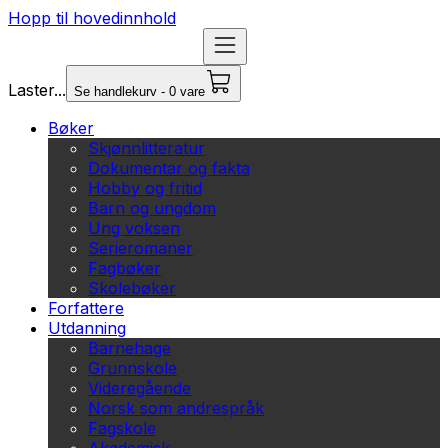
Hopp til hovedinnhold
Laster...
Se handlekurv - 0 vare
Bøker
Skjønnlitteratur
Dokumentar og fakta
Hobby og fritid
Barn og ungdom
Ung voksen
Serieromaner
Fagbøker
Skolebøker
Forfattere
Utdanning
Barnehage
Grunnskole
Videregående
Norsk som andrespråk
Fagskole