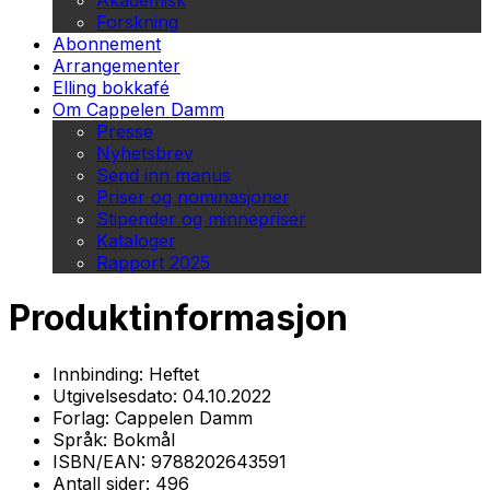
Akademisk
Forskning
Abonnement
Arrangementer
Elling bokkafé
Om Cappelen Damm
Presse
Nyhetsbrev
Send inn manus
Priser og nominasjoner
Stipender og minnepriser
Kataloger
Rapport 2025
Produktinformasjon
Innbinding:
Heftet
Utgivelsesdato:
04.10.2022
Forlag:
Cappelen Damm
Språk:
Bokmål
ISBN/EAN:
9788202643591
Antall sider:
496