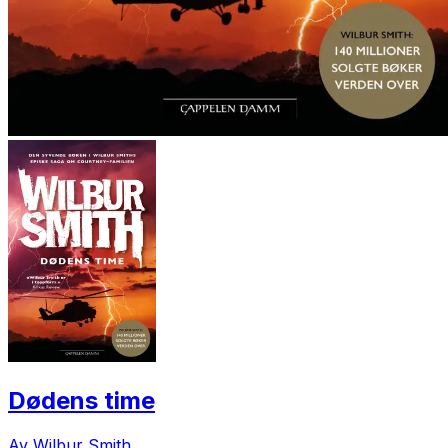
Dødens time
Av Wilbur Smith