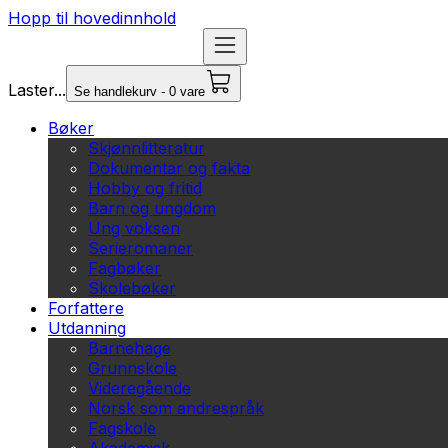
Hopp til hovedinnhold
Laster...
Se handlekurv - 0 vare
Bøker
Skjønnlitteratur
Dokumentar og fakta
Hobby og fritid
Barn og ungdom
Ung voksen
Serieromaner
Fagbøker
Skolebøker
Forfattere
Utdanning
Barnehage
Grunnskole
Videregående
Norsk som andrespråk
Fagskole