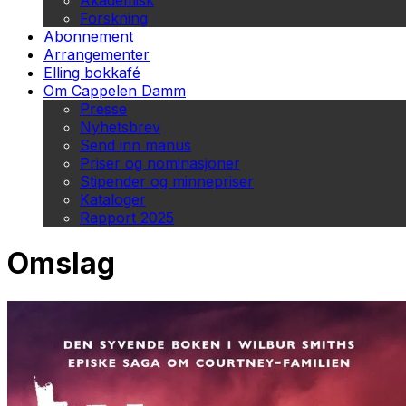
Akademisk
Forskning
Abonnement
Arrangementer
Elling bokkafé
Om Cappelen Damm
Presse
Nyhetsbrev
Send inn manus
Priser og nominasjoner
Stipender og minnepriser
Kataloger
Rapport 2025
Omslag