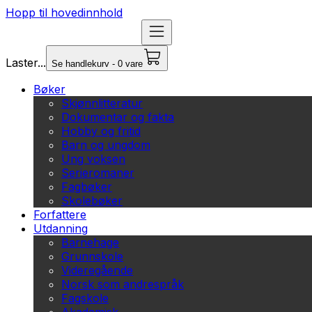
Hopp til hovedinnhold
Laster...
Se handlekurv - 0 vare
Bøker
Skjønnlitteratur
Dokumentar og fakta
Hobby og fritid
Barn og ungdom
Ung voksen
Serieromaner
Fagbøker
Skolebøker
Forfattere
Utdanning
Barnehage
Grunnskole
Videregående
Norsk som andrespråk
Fagskole