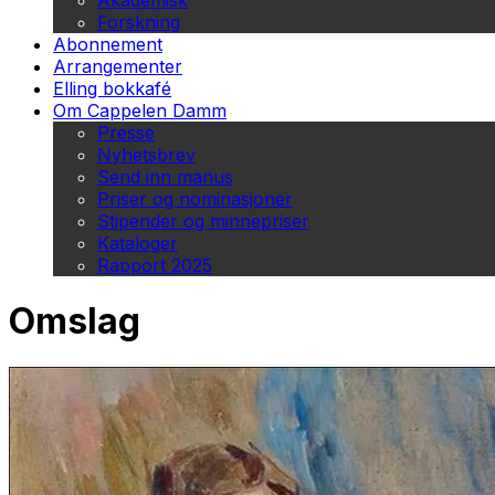
Akademisk
Forskning
Abonnement
Arrangementer
Elling bokkafé
Om Cappelen Damm
Presse
Nyhetsbrev
Send inn manus
Priser og nominasjoner
Stipender og minnepriser
Kataloger
Rapport 2025
Omslag