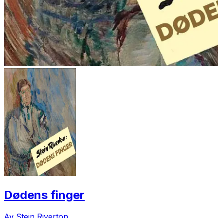
Dødens finger
Av Stein Riverton