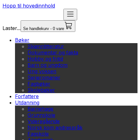
Hopp til hovedinnhold
Laster...
Se handlekurv - 0 vare
Bøker
Skjønnlitteratur
Dokumentar og fakta
Hobby og fritid
Barn og ungdom
Ung voksen
Serieromaner
Fagbøker
Skolebøker
Forfattere
Utdanning
Barnehage
Grunnskole
Videregående
Norsk som andrespråk
Fagskole