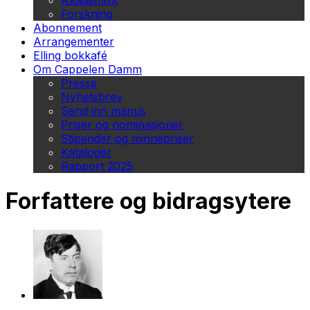
Akademisk
Forskning
Abonnement
Arrangementer
Elling bokkafé
Om Cappelen Damm
Presse
Nyhetsbrev
Send inn manus
Priser og nominasjoner
Stipender og minnepriser
Kataloger
Rapport 2025
Forfattere og bidragsytere