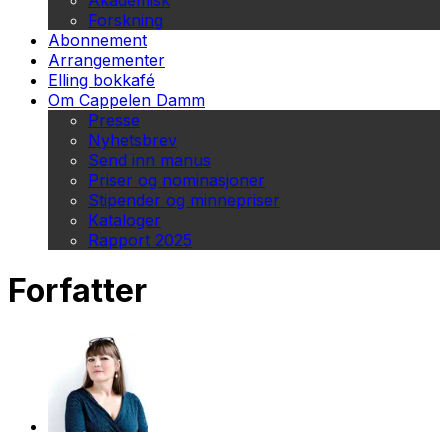
Akademisk
Forskning
Abonnement
Arrangementer
Elling bokkafé
Om Cappelen Damm
Presse
Nyhetsbrev
Send inn manus
Priser og nominasjoner
Stipender og minnepriser
Kataloger
Rapport 2025
Forfatter