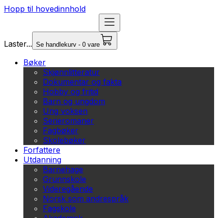
Hopp til hovedinnhold
Laster...
Se handlekurv - 0 vare
Bøker
Skjønnlitteratur
Dokumentar og fakta
Hobby og fritid
Barn og ungdom
Ung voksen
Serieromaner
Fagbøker
Skolebøker
Forfattere
Utdanning
Barnehage
Grunnskole
Videregående
Norsk som andrespråk
Fagskole