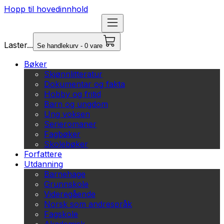
Hopp til hovedinnhold
Laster...
Se handlekurv - 0 vare
Bøker
Skjønnlitteratur
Dokumentar og fakta
Hobby og fritid
Barn og ungdom
Ung voksen
Serieromaner
Fagbøker
Skolebøker
Forfattere
Utdanning
Barnehage
Grunnskole
Videregående
Norsk som andrespråk
Fagskole