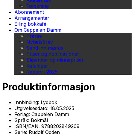
Akademisk
Forskning
Abonnement
Arrangementer
Elling bokkafé
Om Cappelen Damm
Presse
Nyhetsbrev
Send inn manus
Priser og nominasjoner
Stipender og minnepriser
Kataloger
Rapport 2025
Produktinformasjon
Innbinding:
Lydbok
Utgivelsesdato:
18.05.2025
Forlag:
Cappelen Damm
Språk:
Bokmål
ISBN/EAN:
9788202849269
Serie:
Rudolf Odden