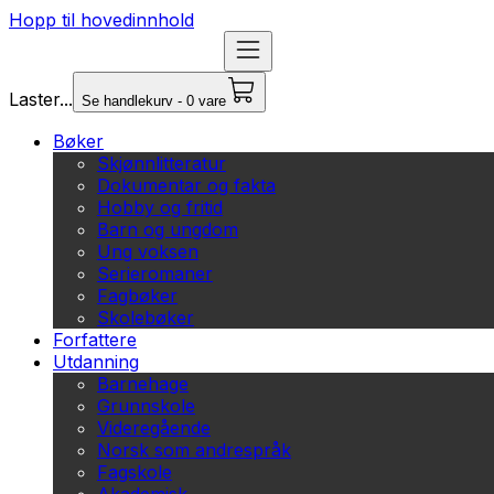
Hopp til hovedinnhold
Laster...
Se handlekurv - 0 vare
Bøker
Skjønnlitteratur
Dokumentar og fakta
Hobby og fritid
Barn og ungdom
Ung voksen
Serieromaner
Fagbøker
Skolebøker
Forfattere
Utdanning
Barnehage
Grunnskole
Videregående
Norsk som andrespråk
Fagskole