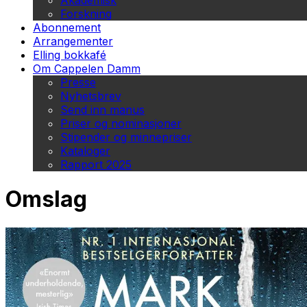
Akademisk
Forskning
Abonnement
Arrangementer
Elling bokkafé
Om Cappelen Damm
Presse
Nyhetsbrev
Send inn manus
Priser og nominasjoner
Stipender og minnepriser
Kataloger
Rapport 2025
Omslag