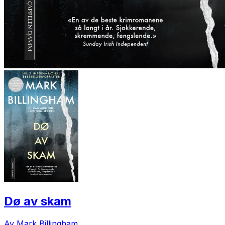
Dø av skam
Av Mark Billingham