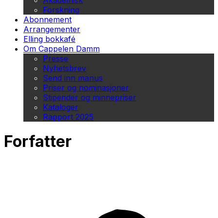
Akademisk
Forskning
Abonnement
Arrangementer
Elling bokkafé
Om Cappelen Damm
Presse
Nyhetsbrev
Send inn manus
Priser og nominasjoner
Stipender og minnepriser
Kataloger
Rapport 2025
Forfatter