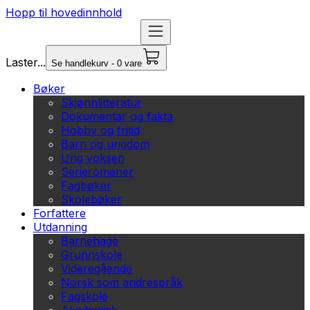
Hopp til hovedinnhold
Laster...
Se handlekurv - 0 vare
Bøker
Skjønnlitteratur
Dokumentar og fakta
Hobby og fritid
Barn og ungdom
Ung voksen
Serieromaner
Fagbøker
Skolebøker
Forfattere
Utdanning
Barnehage
Grunnskole
Videregående
Norsk som andrespråk
Fagskole