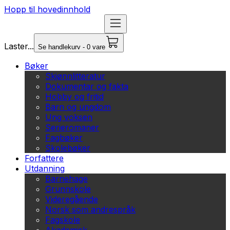
Hopp til hovedinnhold
Laster...
Se handlekurv - 0 vare
Bøker
Skjønnlitteratur
Dokumentar og fakta
Hobby og fritid
Barn og ungdom
Ung voksen
Serieromaner
Fagbøker
Skolebøker
Forfattere
Utdanning
Barnehage
Grunnskole
Videregående
Norsk som andrespråk
Fagskole