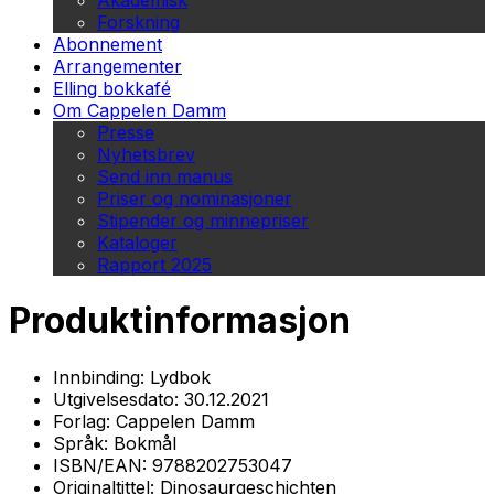
Akademisk
Forskning
Abonnement
Arrangementer
Elling bokkafé
Om Cappelen Damm
Presse
Nyhetsbrev
Send inn manus
Priser og nominasjoner
Stipender og minnepriser
Kataloger
Rapport 2025
Produktinformasjon
Innbinding:
Lydbok
Utgivelsesdato:
30.12.2021
Forlag:
Cappelen Damm
Språk:
Bokmål
ISBN/EAN:
9788202753047
Originaltittel:
Dinosaurgeschichten