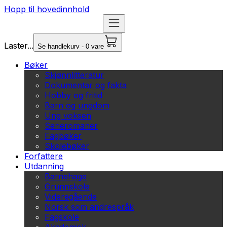
Hopp til hovedinnhold
Laster...
Se handlekurv - 0 vare
Bøker
Skjønnlitteratur
Dokumentar og fakta
Hobby og fritid
Barn og ungdom
Ung voksen
Serieromaner
Fagbøker
Skolebøker
Forfattere
Utdanning
Barnehage
Grunnskole
Videregående
Norsk som andrespråk
Fagskole