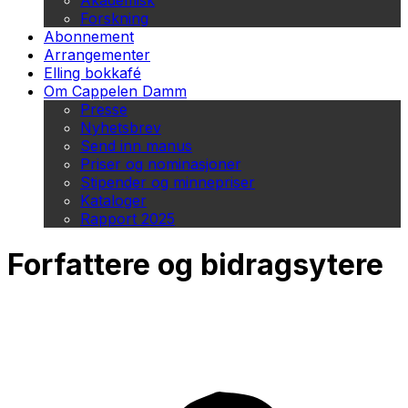
Akademisk
Forskning
Abonnement
Arrangementer
Elling bokkafé
Om Cappelen Damm
Presse
Nyhetsbrev
Send inn manus
Priser og nominasjoner
Stipender og minnepriser
Kataloger
Rapport 2025
Forfattere og bidragsytere