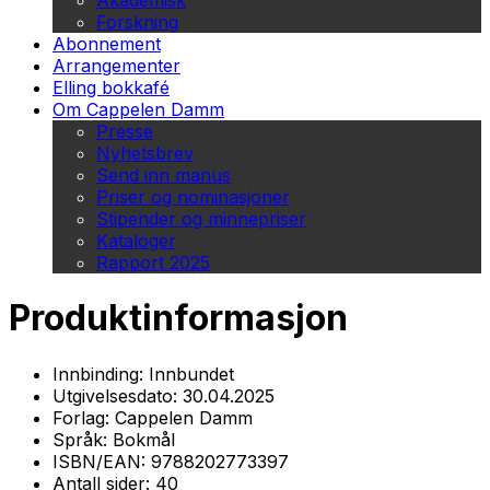
Akademisk
Forskning
Abonnement
Arrangementer
Elling bokkafé
Om Cappelen Damm
Presse
Nyhetsbrev
Send inn manus
Priser og nominasjoner
Stipender og minnepriser
Kataloger
Rapport 2025
Produktinformasjon
Innbinding:
Innbundet
Utgivelsesdato:
30.04.2025
Forlag:
Cappelen Damm
Språk:
Bokmål
ISBN/EAN:
9788202773397
Antall sider:
40