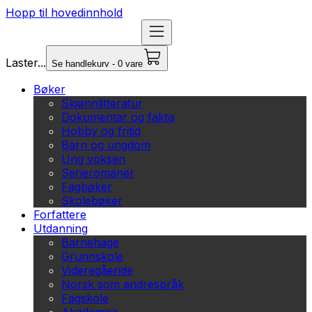
Hopp til hovedinnhold
Laster...
Se handlekurv - 0 vare
Bøker
Skjønnlitteratur
Dokumentar og fakta
Hobby og fritid
Barn og ungdom
Ung voksen
Serieromaner
Fagbøker
Skolebøker
Forfattere
Utdanning
Barnehage
Grunnskole
Videregående
Norsk som andrespråk
Fagskole