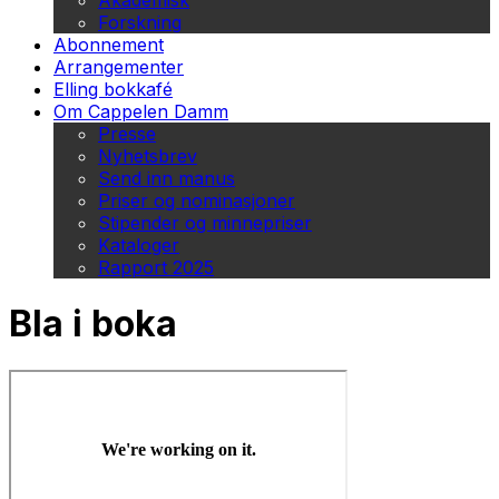
Akademisk
Forskning
Abonnement
Arrangementer
Elling bokkafé
Om Cappelen Damm
Presse
Nyhetsbrev
Send inn manus
Priser og nominasjoner
Stipender og minnepriser
Kataloger
Rapport 2025
Bla i boka