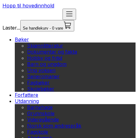
Hopp til hovedinnhold
Laster...
Se handlekurv - 0 vare
Bøker
Skjønnlitteratur
Dokumentar og fakta
Hobby og fritid
Barn og ungdom
Ung voksen
Serieromaner
Fagbøker
Skolebøker
Forfattere
Utdanning
Barnehage
Grunnskole
Videregående
Norsk som andrespråk
Fagskole