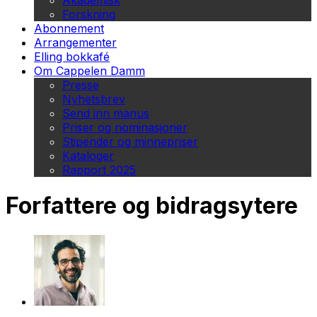
Akademisk
Forskning
Abonnement
Arrangementer
Elling bokkafé
Om Cappelen Damm
Presse
Nyhetsbrev
Send inn manus
Priser og nominasjoner
Stipender og minnepriser
Kataloger
Rapport 2025
Forfattere og bidragsytere