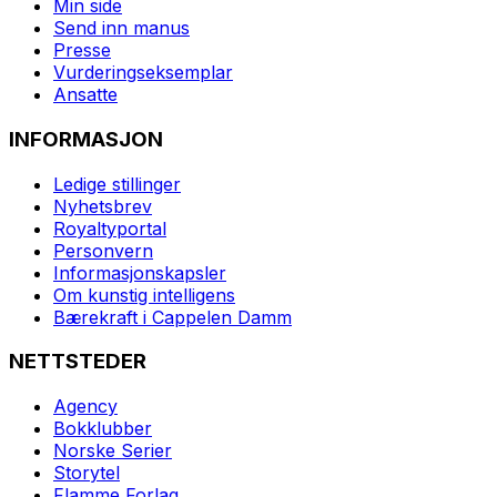
Min side
Send inn manus
Presse
Vurderingseksemplar
Ansatte
INFORMASJON
Ledige stillinger
Nyhetsbrev
Royaltyportal
Personvern
Informasjonskapsler
Om kunstig intelligens
Bærekraft i Cappelen Damm
NETTSTEDER
Agency
Bokklubber
Norske Serier
Storytel
Flamme Forlag