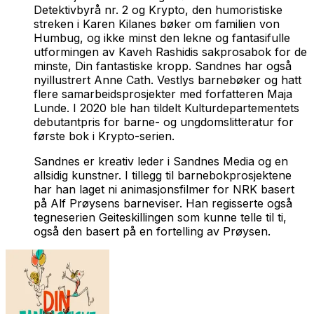
Detektivbyrå nr. 2 og Krypto, den humoristiske
streken i Karen Kilanes bøker om familien von
Humbug, og ikke minst den lekne og fantasifulle
utformingen av Kaveh Rashidis sakprosabok for de
minste,
Din fantastiske kropp
. Sandnes har også
nyillustrert Anne Cath. Vestlys barnebøker og hatt
flere samarbeidsprosjekter med forfatteren Maja
Lunde. I 2020 ble han tildelt Kulturdepartementets
debutantpris for barne- og ungdomslitteratur for
første bok i Krypto-serien.
Sandnes er kreativ leder i Sandnes Media og en
allsidig kunstner. I tillegg til barnebokprosjektene
har han laget ni animasjonsfilmer for NRK basert
på Alf Prøysens barneviser. Han regisserte også
tegneserien
Geiteskillingen som kunne telle til ti
,
også den basert på en fortelling av Prøysen.