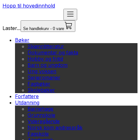
Hopp til hovedinnhold
Laster...
Se handlekurv - 0 vare
Bøker
Skjønnlitteratur
Dokumentar og fakta
Hobby og fritid
Barn og ungdom
Ung voksen
Serieromaner
Fagbøker
Skolebøker
Forfattere
Utdanning
Barnehage
Grunnskole
Videregående
Norsk som andrespråk
Fagskole