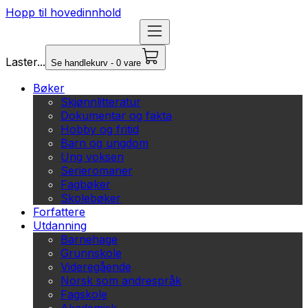
Hopp til hovedinnhold
Laster...
Se handlekurv - 0 vare
Bøker
Skjønnlitteratur
Dokumentar og fakta
Hobby og fritid
Barn og ungdom
Ung voksen
Serieromaner
Fagbøker
Skolebøker
Forfattere
Utdanning
Barnehage
Grunnskole
Videregående
Norsk som andrespråk
Fagskole