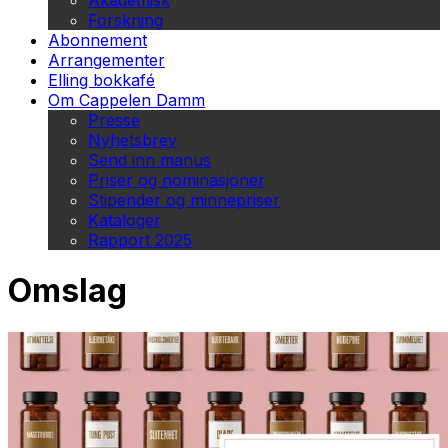
Akademisk
Forskning
Abonnement
Arrangementer
Elling bokkafé
Om Cappelen Damm
Presse
Nyhetsbrev
Send inn manus
Priser og nominasjoner
Stipender og minnepriser
Kataloger
Rapport 2025
Omslag