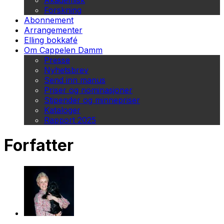
Akademisk
Forskning
Abonnement
Arrangementer
Elling bokkafé
Om Cappelen Damm
Presse
Nyhetsbrev
Send inn manus
Priser og nominasjoner
Stipender og minnepriser
Kataloger
Rapport 2025
Forfatter