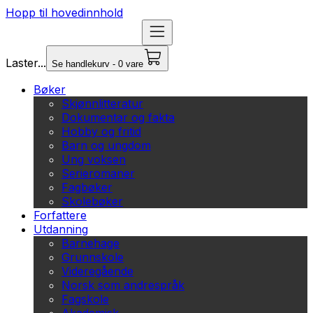
Hopp til hovedinnhold
Laster...
Se handlekurv - 0 vare
Bøker
Skjønnlitteratur
Dokumentar og fakta
Hobby og fritid
Barn og ungdom
Ung voksen
Serieromaner
Fagbøker
Skolebøker
Forfattere
Utdanning
Barnehage
Grunnskole
Videregående
Norsk som andrespråk
Fagskole