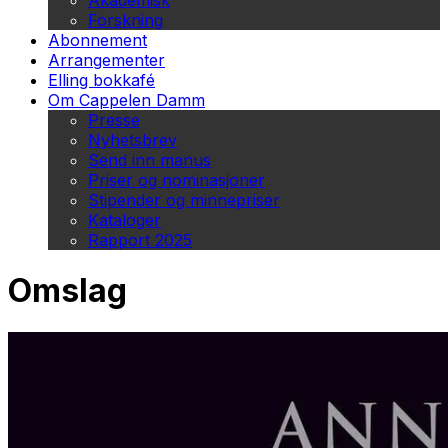
Akademisk
Forskning
Abonnement
Arrangementer
Elling bokkafé
Om Cappelen Damm
Presse
Nyhetsbrev
Send inn manus
Priser og nominasjoner
Stipender og minnepriser
Kataloger
Rapport 2025
Omslag