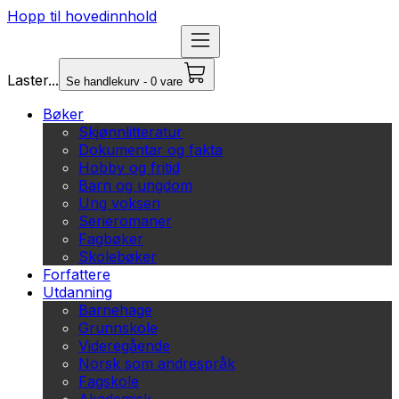
Hopp til hovedinnhold
Laster...
Se handlekurv - 0 vare
Bøker
Skjønnlitteratur
Dokumentar og fakta
Hobby og fritid
Barn og ungdom
Ung voksen
Serieromaner
Fagbøker
Skolebøker
Forfattere
Utdanning
Barnehage
Grunnskole
Videregående
Norsk som andrespråk
Fagskole