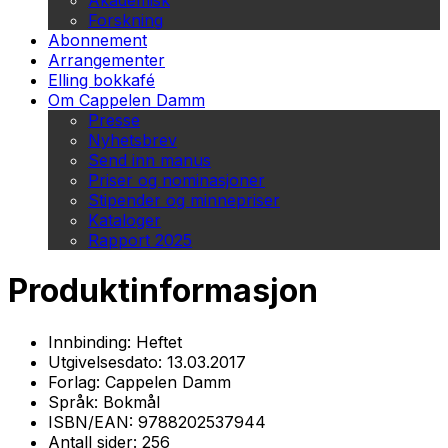
Akademisk
Forskning
Abonnement
Arrangementer
Elling bokkafé
Om Cappelen Damm
Presse
Nyhetsbrev
Send inn manus
Priser og nominasjoner
Stipender og minnepriser
Kataloger
Rapport 2025
Produktinformasjon
Innbinding:
Heftet
Utgivelsesdato:
13.03.2017
Forlag:
Cappelen Damm
Språk:
Bokmål
ISBN/EAN:
9788202537944
Antall sider:
256