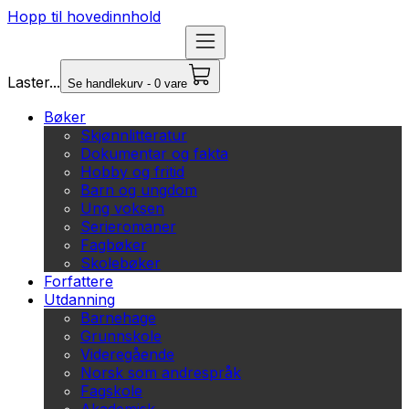
Hopp til hovedinnhold
Laster...
Se handlekurv - 0 vare
Bøker
Skjønnlitteratur
Dokumentar og fakta
Hobby og fritid
Barn og ungdom
Ung voksen
Serieromaner
Fagbøker
Skolebøker
Forfattere
Utdanning
Barnehage
Grunnskole
Videregående
Norsk som andrespråk
Fagskole