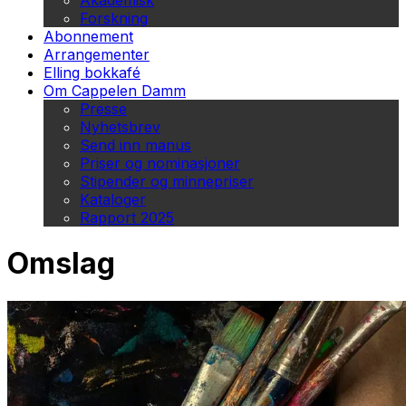
Akademisk
Forskning
Abonnement
Arrangementer
Elling bokkafé
Om Cappelen Damm
Presse
Nyhetsbrev
Send inn manus
Priser og nominasjoner
Stipender og minnepriser
Kataloger
Rapport 2025
Omslag