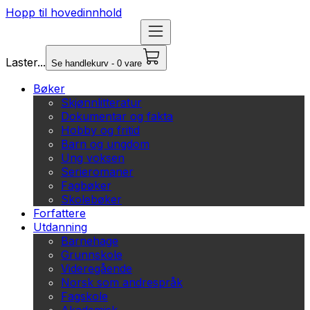
Hopp til hovedinnhold
Laster...
Se handlekurv - 0 vare
Bøker
Skjønnlitteratur
Dokumentar og fakta
Hobby og fritid
Barn og ungdom
Ung voksen
Serieromaner
Fagbøker
Skolebøker
Forfattere
Utdanning
Barnehage
Grunnskole
Videregående
Norsk som andrespråk
Fagskole