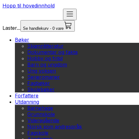
Hopp til hovedinnhold
Laster...
Se handlekurv - 0 vare
Bøker
Skjønnlitteratur
Dokumentar og fakta
Hobby og fritid
Barn og ungdom
Ung voksen
Serieromaner
Fagbøker
Skolebøker
Forfattere
Utdanning
Barnehage
Grunnskole
Videregående
Norsk som andrespråk
Fagskole