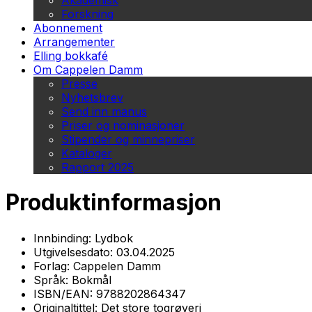
Akademisk
Forskning
Abonnement
Arrangementer
Elling bokkafé
Om Cappelen Damm
Presse
Nyhetsbrev
Send inn manus
Priser og nominasjoner
Stipender og minnepriser
Kataloger
Rapport 2025
Produktinformasjon
Innbinding:
Lydbok
Utgivelsesdato:
03.04.2025
Forlag:
Cappelen Damm
Språk:
Bokmål
ISBN/EAN:
9788202864347
Originaltittel:
Det store togrøveri