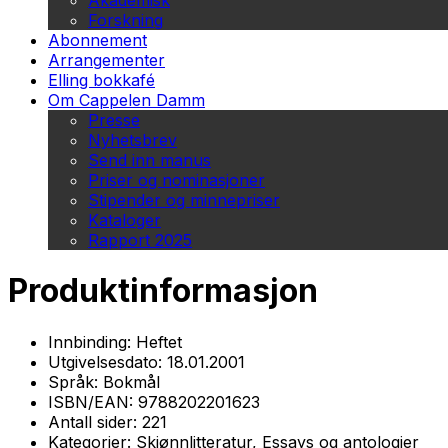
Akademisk
Forskning
Abonnement
Arrangementer
Elling bokkafé
Om Cappelen Damm
Presse
Nyhetsbrev
Send inn manus
Priser og nominasjoner
Stipender og minnepriser
Kataloger
Rapport 2025
Produktinformasjon
Innbinding:
Heftet
Utgivelsesdato:
18.01.2001
Språk:
Bokmål
ISBN/EAN:
9788202201623
Antall sider:
221
Kategorier:
Skjønnlitteratur, Essays og antologier