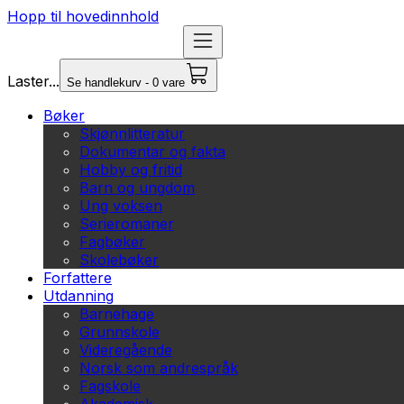
Hopp til hovedinnhold
Laster...
Se handlekurv - 0 vare
Bøker
Skjønnlitteratur
Dokumentar og fakta
Hobby og fritid
Barn og ungdom
Ung voksen
Serieromaner
Fagbøker
Skolebøker
Forfattere
Utdanning
Barnehage
Grunnskole
Videregående
Norsk som andrespråk
Fagskole