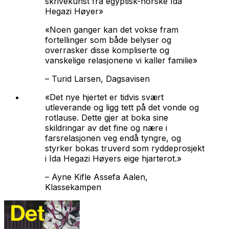
skrivekunst fra egyptisk-norske Ida
Hegazi Høyer»
«Noen ganger kan det vokse fram
fortellinger som både belyser og
overrasker disse kompliserte og
vanskelige relasjonene vi kaller familie»
–
Turid Larsen, Dagsavisen
«
Det nye hjertet
er tidvis svært
utleverande og ligg tett på det vonde og
rotlause. Dette gjer at boka sine
skildringar av det fine og nære i
farsrelasjonen veg endå tyngre, og
styrker bokas truverd som ryddeprosjekt
i Ida Hegazi Høyers eige hjarterot.»
–
Ayne Kifle Assefa Aalen,
Klassekampen