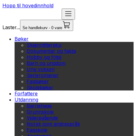
Hopp til hovedinnhold
Laster...
Se handlekurv - 0 vare
Bøker
Skjønnlitteratur
Dokumentar og fakta
Hobby og fritid
Barn og ungdom
Ung voksen
Serieromaner
Fagbøker
Skolebøker
Forfattere
Utdanning
Barnehage
Grunnskole
Videregående
Norsk som andrespråk
Fagskole