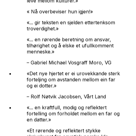
leve mellom kulturer.»
« Nå overbeviser hun igjen!»
«... gir teksten en sjelden ettertenksom
troverdighet.»
«... en rørende beretning om ansvar,
tilhørighet og å elske et ufullkomment
menneske.»
–
Gabriel Michael Vosgraff Moro, VG
«
Det nye hjertet
er ei urovekkande sterk
forteljing om avstanden mellom ein far
og ei dotter.»
–
Rolf Nøtvik Jacobsen, Vårt Land
«... en kraftfull, modig og reflektert
fortelling om forholdet mellom en far og
en datter.»
«Et rørende og reflektert stykke