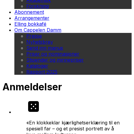
Akademisk
Forskning
Abonnement
Arrangementer
Elling bokkafé
Om Cappelen Damm
Presse
Nyhetsbrev
Send inn manus
Priser og nominasjoner
Stipender og minnepriser
Kataloger
Rapport 2025
Anmeldelser
«En klokkeklar kjærlighetserklæring til en
spesiell far – og et presist portrett av å