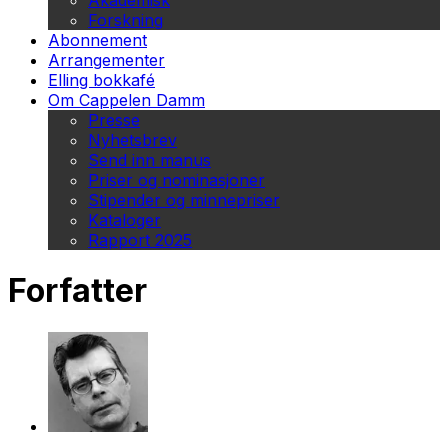
Akademisk
Forskning
Abonnement
Arrangementer
Elling bokkafé
Om Cappelen Damm
Presse
Nyhetsbrev
Send inn manus
Priser og nominasjoner
Stipender og minnepriser
Kataloger
Rapport 2025
Forfatter