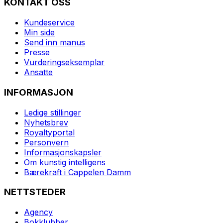
KONTAKT OSS
Kundeservice
Min side
Send inn manus
Presse
Vurderingseksemplar
Ansatte
INFORMASJON
Ledige stillinger
Nyhetsbrev
Royaltyportal
Personvern
Informasjonskapsler
Om kunstig intelligens
Bærekraft i Cappelen Damm
NETTSTEDER
Agency
Bokklubber