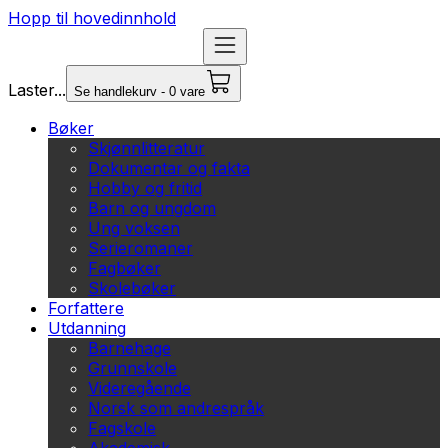
Hopp til hovedinnhold
Laster...
Se handlekurv - 0 vare
Bøker
Skjønnlitteratur
Dokumentar og fakta
Hobby og fritid
Barn og ungdom
Ung voksen
Serieromaner
Fagbøker
Skolebøker
Forfattere
Utdanning
Barnehage
Grunnskole
Videregående
Norsk som andrespråk
Fagskole