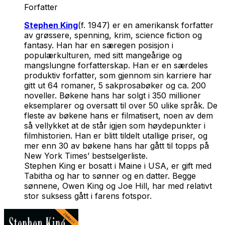
Forfatter
Stephen King
(f. 1947) er en amerikansk forfatter
av grøssere, spenning, krim, science fiction og
fantasy. Han har en særegen posisjon i
populærkulturen, med sitt mangeårige og
mangslungne forfatterskap. Han er en særdeles
produktiv forfatter, som gjennom sin karriere har
gitt ut 64 romaner, 5 sakprosabøker og ca. 200
noveller. Bøkene hans har solgt i 350 millioner
eksemplarer og oversatt til over 50 ulike språk. De
fleste av bøkene hans er filmatisert, noen av dem
så vellykket at de står igjen som høydepunkter i
filmhistorien. Han er blitt tildelt utallige priser, og
mer enn 30 av bøkene hans har gått til topps på
New York Times’ bestselgerliste.
Stephen King er bosatt i Maine i USA, er gift med
Tabitha og har to sønner og en datter. Begge
sønnene, Owen King og Joe Hill, har med relativt
stor suksess gått i farens fotspor.