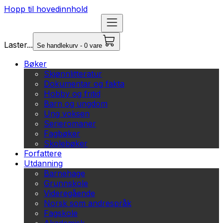
Hopp til hovedinnhold
Laster...
Se handlekurv - 0 vare
Bøker
Skjønnlitteratur
Dokumentar og fakta
Hobby og fritid
Barn og ungdom
Ung voksen
Serieromaner
Fagbøker
Skolebøker
Forfattere
Utdanning
Barnehage
Grunnskole
Videregående
Norsk som andrespråk
Fagskole