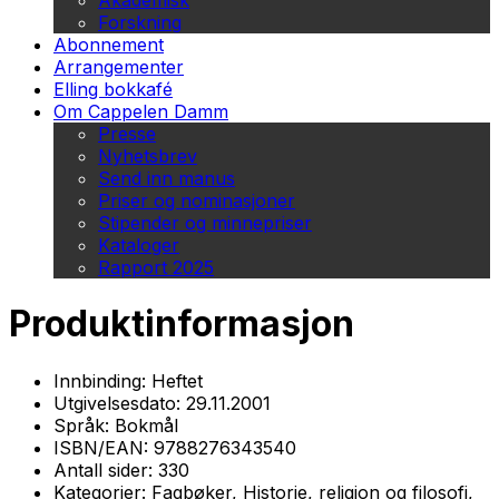
Akademisk
Forskning
Abonnement
Arrangementer
Elling bokkafé
Om Cappelen Damm
Presse
Nyhetsbrev
Send inn manus
Priser og nominasjoner
Stipender og minnepriser
Kataloger
Rapport 2025
Produktinformasjon
Innbinding:
Heftet
Utgivelsesdato:
29.11.2001
Språk:
Bokmål
ISBN/EAN:
9788276343540
Antall sider:
330
Kategorier:
Fagbøker, Historie, religion og filosofi,