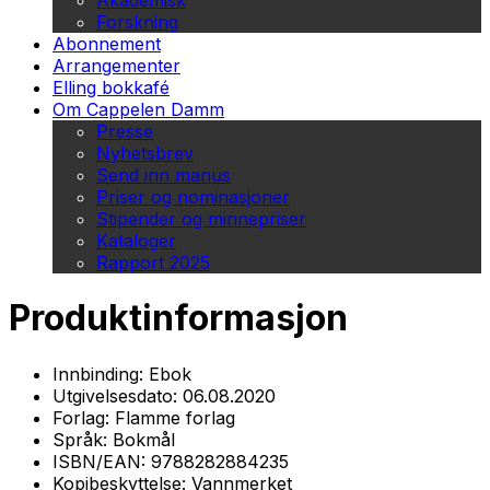
Akademisk
Forskning
Abonnement
Arrangementer
Elling bokkafé
Om Cappelen Damm
Presse
Nyhetsbrev
Send inn manus
Priser og nominasjoner
Stipender og minnepriser
Kataloger
Rapport 2025
Produktinformasjon
Innbinding:
Ebok
Utgivelsesdato:
06.08.2020
Forlag:
Flamme forlag
Språk:
Bokmål
ISBN/EAN:
9788282884235
Kopibeskyttelse:
Vannmerket