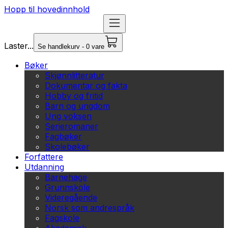
Hopp til hovedinnhold
Laster...
Se handlekurv - 0 vare
Bøker
Skjønnlitteratur
Dokumentar og fakta
Hobby og fritid
Barn og ungdom
Ung voksen
Serieromaner
Fagbøker
Skolebøker
Forfattere
Utdanning
Barnehage
Grunnskole
Videregående
Norsk som andrespråk
Fagskole