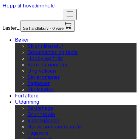
Hopp til hovedinnhold
Laster...
Se handlekurv - 0 vare
Bøker
Skjønnlitteratur
Dokumentar og fakta
Hobby og fritid
Barn og ungdom
Ung voksen
Serieromaner
Fagbøker
Skolebøker
Forfattere
Utdanning
Barnehage
Grunnskole
Videregående
Norsk som andrespråk
Fagskole