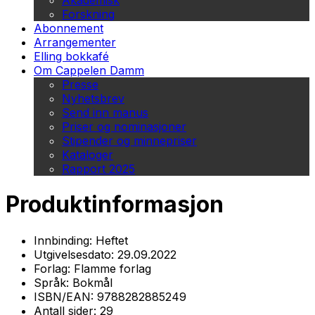
Akademisk
Forskning
Abonnement
Arrangementer
Elling bokkafé
Om Cappelen Damm
Presse
Nyhetsbrev
Send inn manus
Priser og nominasjoner
Stipender og minnepriser
Kataloger
Rapport 2025
Produktinformasjon
Innbinding:
Heftet
Utgivelsesdato:
29.09.2022
Forlag:
Flamme forlag
Språk:
Bokmål
ISBN/EAN:
9788282885249
Antall sider:
29