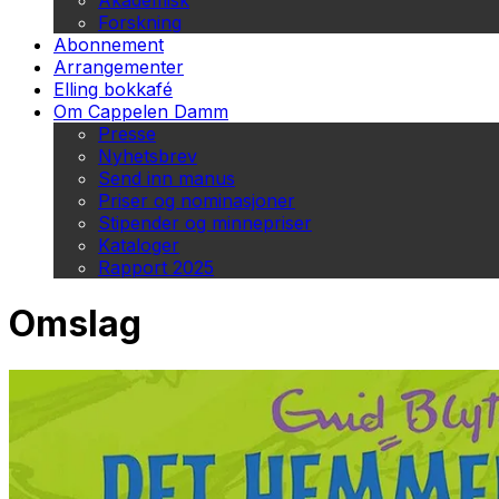
Akademisk
Forskning
Abonnement
Arrangementer
Elling bokkafé
Om Cappelen Damm
Presse
Nyhetsbrev
Send inn manus
Priser og nominasjoner
Stipender og minnepriser
Kataloger
Rapport 2025
Omslag