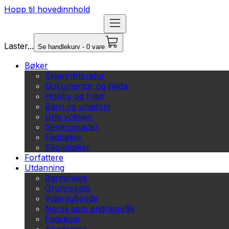
Hopp til hovedinnhold
Laster...
Se handlekurv - 0 vare
Bøker
Skjønnlitteratur
Dokumentar og fakta
Hobby og fritid
Barn og ungdom
Ung voksen
Serieromaner
Fagbøker
Skolebøker
Forfattere
Utdanning
Barnehage
Grunnskole
Videregående
Norsk som andrespråk
Fagskole