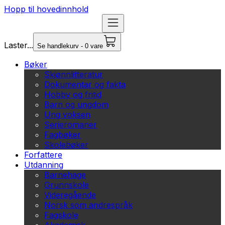
Hopp til hovedinnhold
Laster...
Se handlekurv - 0 vare
Bøker
Skjønnlitteratur
Dokumentar og fakta
Hobby og fritid
Barn og ungdom
Ung voksen
Serieromaner
Fagbøker
Skolebøker
Forfattere
Utdanning
Barnehage
Grunnskole
Videregående
Norsk som andrespråk
Fagskole