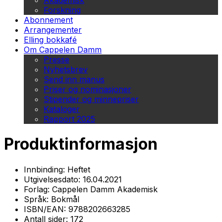
Akademisk
Forskning
Abonnement
Arrangementer
Elling bokkafé
Om Cappelen Damm
Presse
Nyhetsbrev
Send inn manus
Priser og nominasjoner
Stipender og minnepriser
Kataloger
Rapport 2025
Produktinformasjon
Innbinding:
Heftet
Utgivelsesdato:
16.04.2021
Forlag:
Cappelen Damm Akademisk
Språk:
Bokmål
ISBN/EAN:
9788202663285
Antall sider:
172