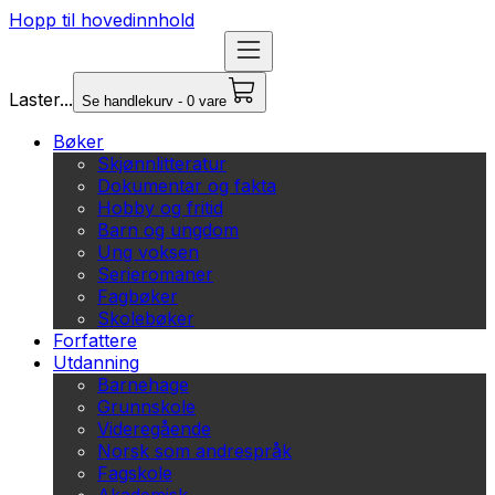
Hopp til hovedinnhold
Laster...
Se handlekurv - 0 vare
Bøker
Skjønnlitteratur
Dokumentar og fakta
Hobby og fritid
Barn og ungdom
Ung voksen
Serieromaner
Fagbøker
Skolebøker
Forfattere
Utdanning
Barnehage
Grunnskole
Videregående
Norsk som andrespråk
Fagskole