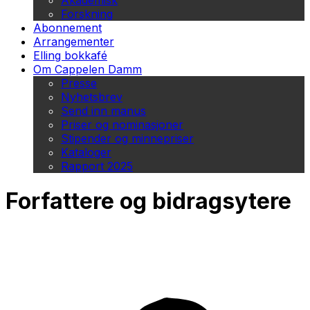
Akademisk
Forskning
Abonnement
Arrangementer
Elling bokkafé
Om Cappelen Damm
Presse
Nyhetsbrev
Send inn manus
Priser og nominasjoner
Stipender og minnepriser
Kataloger
Rapport 2025
Forfattere og bidragsytere