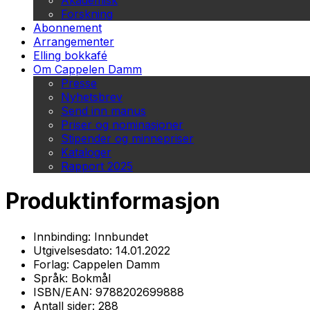
Akademisk
Forskning
Abonnement
Arrangementer
Elling bokkafé
Om Cappelen Damm
Presse
Nyhetsbrev
Send inn manus
Priser og nominasjoner
Stipender og minnepriser
Kataloger
Rapport 2025
Produktinformasjon
Innbinding:
Innbundet
Utgivelsesdato:
14.01.2022
Forlag:
Cappelen Damm
Språk:
Bokmål
ISBN/EAN:
9788202699888
Antall sider:
288