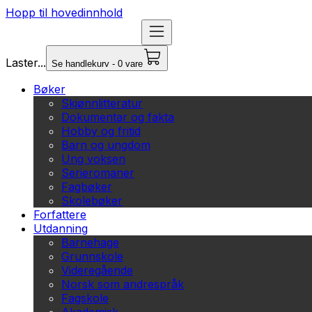
Hopp til hovedinnhold
Laster...
Se handlekurv - 0 vare
Bøker
Skjønnlitteratur
Dokumentar og fakta
Hobby og fritid
Barn og ungdom
Ung voksen
Serieromaner
Fagbøker
Skolebøker
Forfattere
Utdanning
Barnehage
Grunnskole
Videregående
Norsk som andrespråk
Fagskole