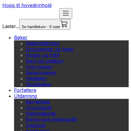
Hopp til hovedinnhold
Laster...
Se handlekurv - 0 vare
Bøker
Skjønnlitteratur
Dokumentar og fakta
Hobby og fritid
Barn og ungdom
Ung voksen
Serieromaner
Fagbøker
Skolebøker
Forfattere
Utdanning
Barnehage
Grunnskole
Videregående
Norsk som andrespråk
Fagskole