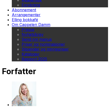
Akademisk
Forskning
Abonnement
Arrangementer
Elling bokkafé
Om Cappelen Damm
Presse
Nyhetsbrev
Send inn manus
Priser og nominasjoner
Stipender og minnepriser
Kataloger
Rapport 2025
Forfatter