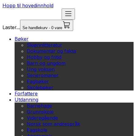
Hopp til hovedinnhold
Laster...
Se handlekurv - 0 vare
Bøker
Skjønnlitteratur
Dokumentar og fakta
Hobby og fritid
Barn og ungdom
Ung voksen
Serieromaner
Fagbøker
Skolebøker
Forfattere
Utdanning
Barnehage
Grunnskole
Videregående
Norsk som andrespråk
Fagskole