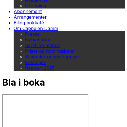
Akademisk
Forskning
Abonnement
Arrangementer
Elling bokkafé
Om Cappelen Damm
Presse
Nyhetsbrev
Send inn manus
Priser og nominasjoner
Stipender og minnepriser
Kataloger
Rapport 2025
Bla i boka