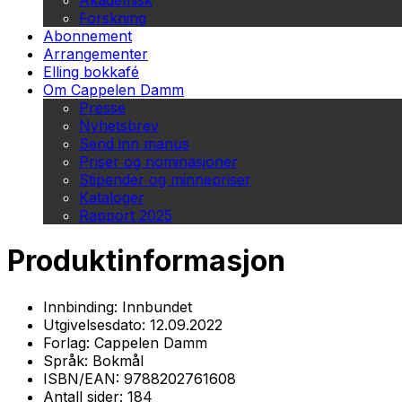
Akademisk
Forskning
Abonnement
Arrangementer
Elling bokkafé
Om Cappelen Damm
Presse
Nyhetsbrev
Send inn manus
Priser og nominasjoner
Stipender og minnepriser
Kataloger
Rapport 2025
Produktinformasjon
Innbinding:
Innbundet
Utgivelsesdato:
12.09.2022
Forlag:
Cappelen Damm
Språk:
Bokmål
ISBN/EAN:
9788202761608
Antall sider:
184