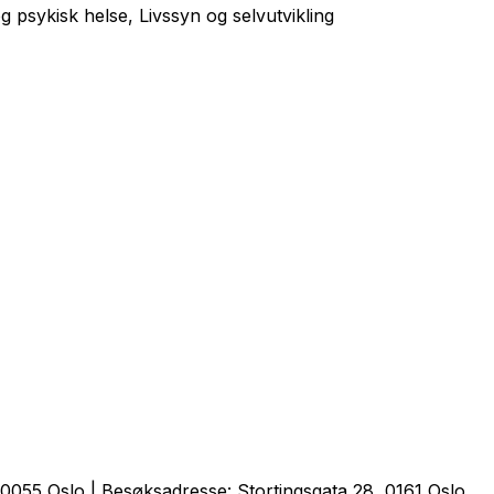
 psykisk helse, Livssyn og selvutvikling
0055 Oslo | Besøksadresse: Stortingsgata 28, 0161 Oslo