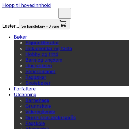
Hopp til hovedinnhold
Laster...
Se handlekurv - 0 vare
Bøker
Skjønnlitteratur
Dokumentar og fakta
Hobby og fritid
Barn og ungdom
Ung voksen
Serieromaner
Fagbøker
Skolebøker
Forfattere
Utdanning
Barnehage
Grunnskole
Videregående
Norsk som andrespråk
Fagskole