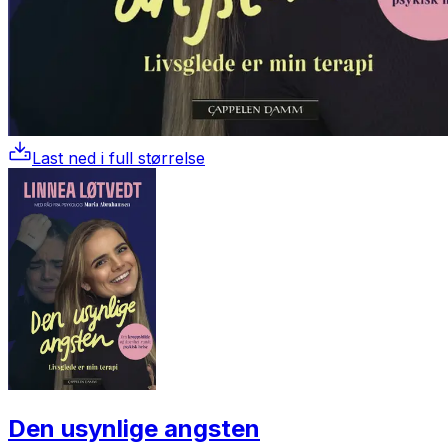
Last ned i full størrelse
Den usynlige angsten