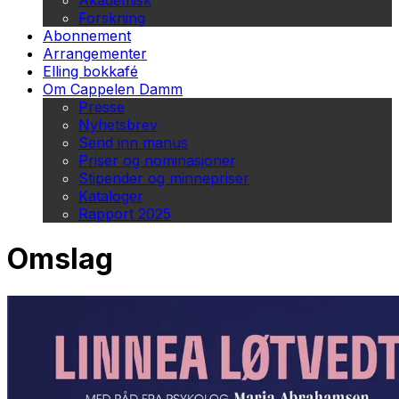
Akademisk
Forskning
Abonnement
Arrangementer
Elling bokkafé
Om Cappelen Damm
Presse
Nyhetsbrev
Send inn manus
Priser og nominasjoner
Stipender og minnepriser
Kataloger
Rapport 2025
Omslag