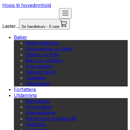
Hopp til hovedinnhold
Laster...
Se handlekurv - 0 vare
Bøker
Skjønnlitteratur
Dokumentar og fakta
Hobby og fritid
Barn og ungdom
Ung voksen
Serieromaner
Fagbøker
Skolebøker
Forfattere
Utdanning
Barnehage
Grunnskole
Videregående
Norsk som andrespråk
Fagskole