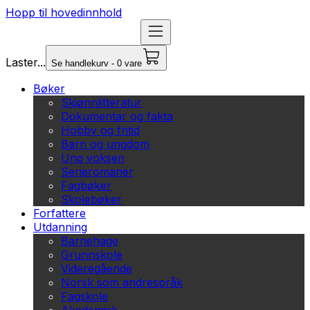
Hopp til hovedinnhold
Laster...
Se handlekurv - 0 vare
Bøker
Skjønnlitteratur
Dokumentar og fakta
Hobby og fritid
Barn og ungdom
Ung voksen
Serieromaner
Fagbøker
Skolebøker
Forfattere
Utdanning
Barnehage
Grunnskole
Videregående
Norsk som andrespråk
Fagskole