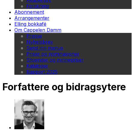
Akademisk
Forskning
Abonnement
Arrangementer
Elling bokkafé
Om Cappelen Damm
Presse
Nyhetsbrev
Send inn manus
Priser og nominasjoner
Stipender og minnepriser
Kataloger
Rapport 2025
Forfattere og bidragsytere