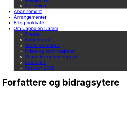
Akademisk
Forskning
Abonnement
Arrangementer
Elling bokkafé
Om Cappelen Damm
Presse
Nyhetsbrev
Send inn manus
Priser og nominasjoner
Stipender og minnepriser
Kataloger
Rapport 2025
Forfattere og bidragsytere