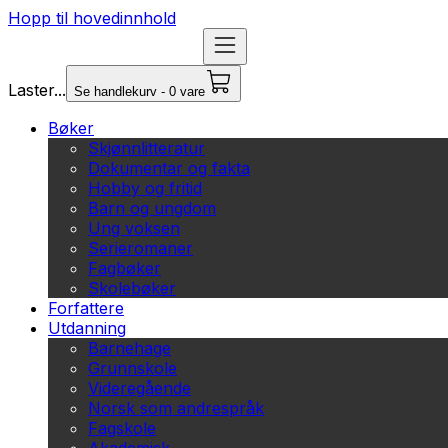
Hopp til hovedinnhold
Laster...
Se handlekurv - 0 vare
Bøker
Skjønnlitteratur
Dokumentar og fakta
Hobby og fritid
Barn og ungdom
Ung voksen
Serieromaner
Fagbøker
Skolebøker
Forfattere
Utdanning
Barnehage
Grunnskole
Videregående
Norsk som andrespråk
Fagskole